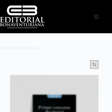
Andrés Felipe Pabón Lara