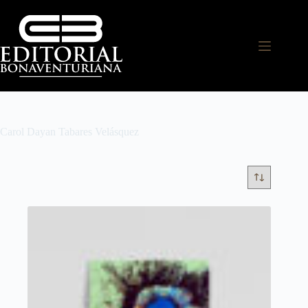
Carol Dayan Tabares Velásquez