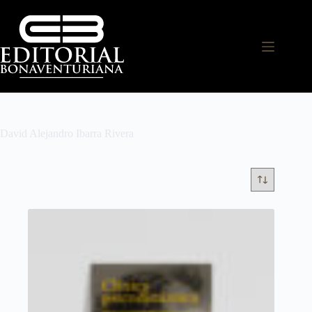
David Alejandro Ibarra Rivera