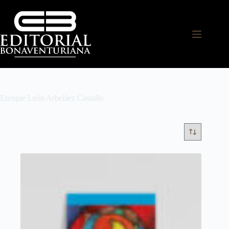
Enrique León Arbeláez Castaño