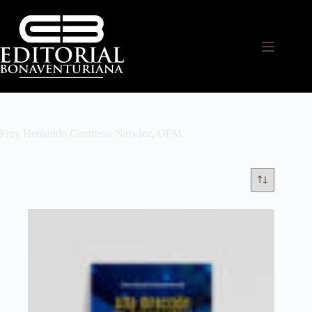
Fray Hernando Contreras Narváez, OFM