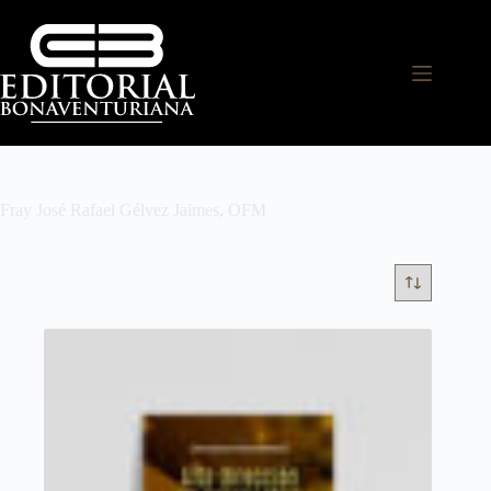
Fray José Rafael Gélvez Jaimes, OFM