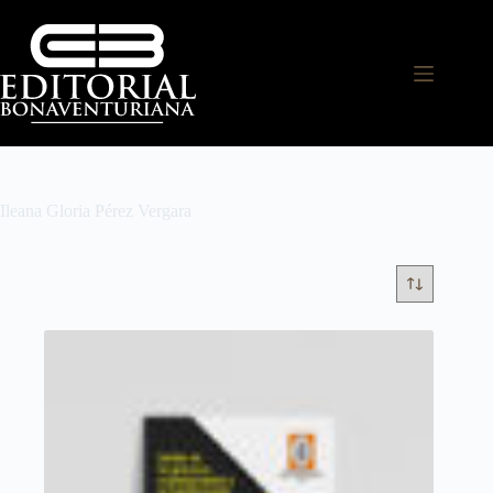
Ileana Gloria Pérez Vergara