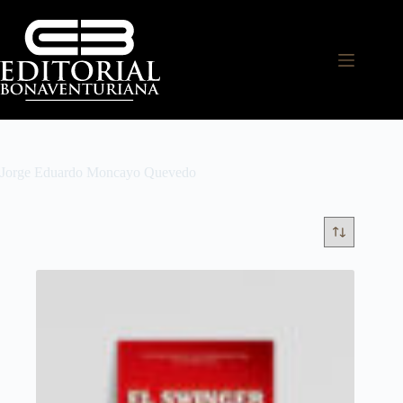
Jorge Eduardo Moncayo Quevedo