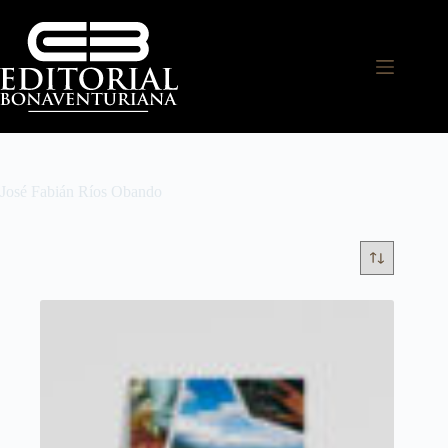
José Fabián Ríos Obando