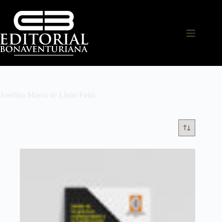
Josefina Mayra de Llano Feliú