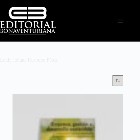
Leidy Johana Restrepo Pérez