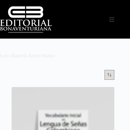
León Mauricio Rivera Muñoz