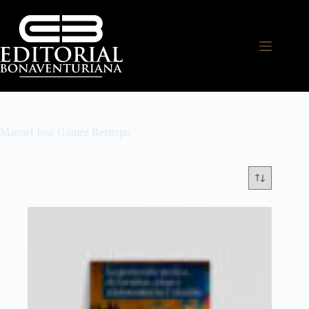
Manuel José Gómez Restrepo