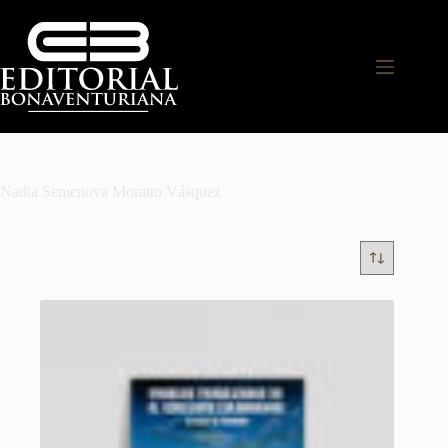
Nadia Semenova Moratto Vásquez