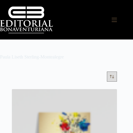
Paula Liseth Sterling-Montealegre