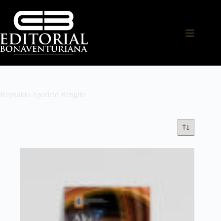
Reynaldo Aparicio Rengifo