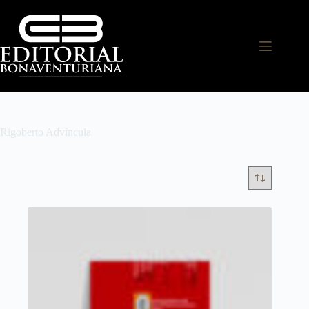
Rigoberto Advíncula