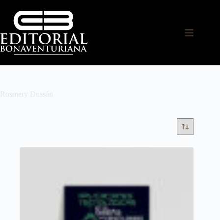
Rosmery Dussán