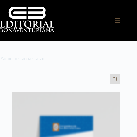
Yaquelín García Garzón