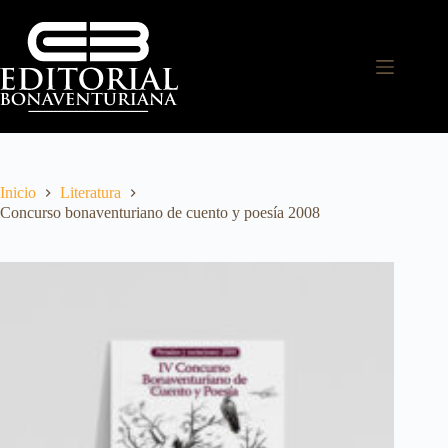
Inicio
Literatura
Concurso bonaventuriano de cuento y poesía 2008