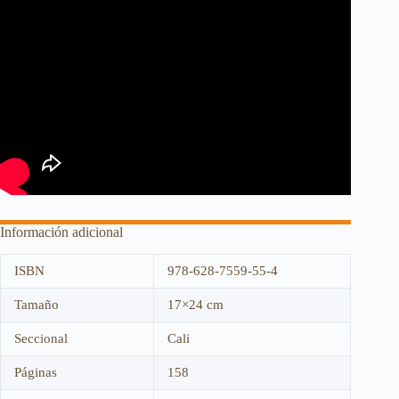
Información adicional
ISBN
978-628-7559-55-4
Tamaño
17×24 cm
Seccional
Cali
Páginas
158