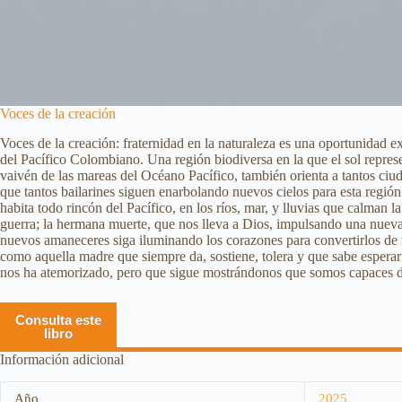
Voces de la creación
Voces de la creación: fraternidad en la naturaleza es una oportunidad exc
del Pacífico Colombiano. Una región biodiversa en la que el sol repres
vaivén de las mareas del Océano Pacífico, también orienta a tantos ciuda
que tantos bailarines siguen enarbolando nuevos cielos para esta región 
habita todo rincón del Pacífico, en los ríos, mar, y lluvias que calman l
guerra; la hermana muerte, que nos lleva a Dios, impulsando una nueva vi
nuevos amaneceres siga iluminando los corazones para convertirlos de 
como aquella madre que siempre da, sostiene, tolera y que sabe esperar a
nos ha atemorizado, pero que sigue mostrándonos que somos capaces de v
Consulta este
libro
Información adicional
Año
2025