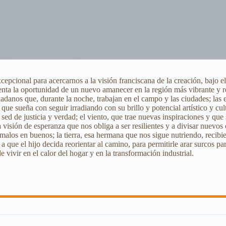
epcional para acercarnos a la visión franciscana de la creación, bajo el 
enta la oportunidad de un nuevo amanecer en la región más vibrante y r
danos que, durante la noche, trabajan en el campo y las ciudades; las es
que sueña con seguir irradiando con su brillo y potencial artístico y cul
a sed de justicia y verdad; el viento, que trae nuevas inspiraciones y que
sión de esperanza que nos obliga a ser resilientes y a divisar nuevos ci
malos en buenos; la tierra, esa hermana que nos sigue nutriendo, recib
 que el hijo decida reorientar al camino, para permitirle arar surcos par
ivir en el calor del hogar y en la transformación industrial.