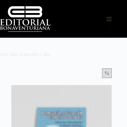
John Jairo Echavarría Cañas