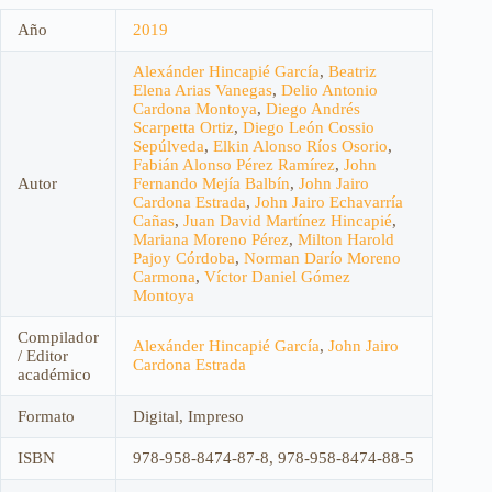
Año
2019
Alexánder Hincapié García
,
Beatriz
Elena Arias Vanegas
,
Delio Antonio
Cardona Montoya
,
Diego Andrés
Scarpetta Ortiz
,
Diego León Cossio
Sepúlveda
,
Elkin Alonso Ríos Osorio
,
Fabián Alonso Pérez Ramírez
,
John
Autor
Fernando Mejía Balbín
,
John Jairo
Cardona Estrada
,
John Jairo Echavarría
Cañas
,
Juan David Martínez Hincapié
,
Mariana Moreno Pérez
,
Milton Harold
Pajoy Córdoba
,
Norman Darío Moreno
Carmona
,
Víctor Daniel Gómez
Montoya
Compilador
Alexánder Hincapié García
,
John Jairo
/ Editor
Cardona Estrada
académico
Formato
Digital, Impreso
ISBN
978-958-8474-87-8, 978-958-8474-88-5