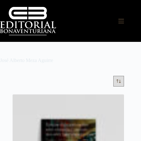
José Alberto Meza Aguirre