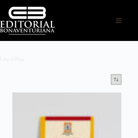
Lina Zúñiga