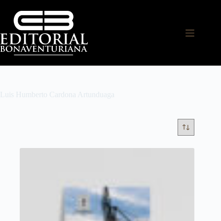
Luis Humberto Cardona Artunduaga