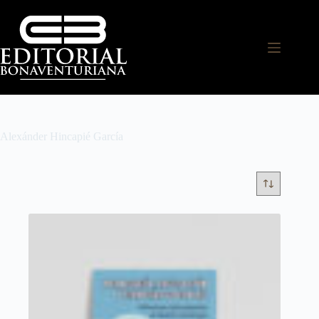
Alexánder Hincapié García