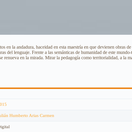
ntos en la andadura, haceidad en esta maestría en que devienen obras de 
uras del lenguaje. Frente a las semánticas de humanidad de este mundo-t
e renueva en la mirada. Mirar la pedagogía como territorialidad, a la m
015
ulián Humberto Arias Carmen
igital