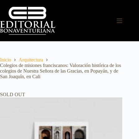
Inicio
Arquitectura
Colegios de misiones franciscanos: Valoración histórica de los
colegios de Nuestra Señora de las Gracias, en Popayán, y de
San Joaquín, en Cali
SOLD OUT