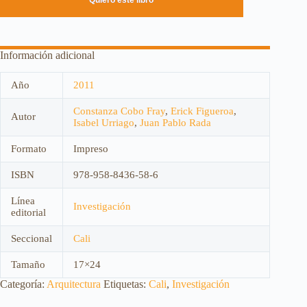
Quiero este libro
Información adicional
Año
2011
Constanza Cobo Fray
,
Erick Figueroa
,
Autor
Isabel Urriago
,
Juan Pablo Rada
Formato
Impreso
ISBN
978-958-8436-58-6
Línea
Investigación
editorial
Seccional
Cali
Tamaño
17×24
Categoría:
Arquitectura
Etiquetas:
Cali
,
Investigación