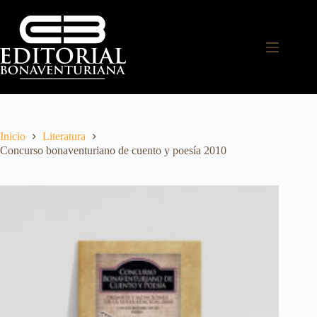
Inicio
Literatura
Concurso bonaventuriano de cuento y poesía 2010