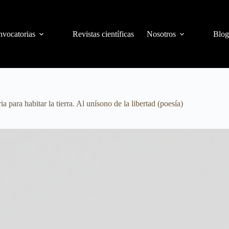
vocatorias
Revistas científicas
Nosotros
Blog
ara habitar la tierra. Al unísono de la libertad (poesía)