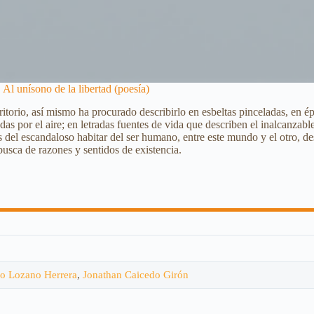
Al unísono de la libertad (poesía)
rritorio, así mismo ha procurado describirlo en esbeltas pinceladas, en 
s por el aire; en letradas fuentes de vida que describen el inalcanzable 
os del escandaloso habitar del ser humano, entre este mundo y el otro, desc
busca de razones y sentidos de existencia.
o Lozano Herrera
,
Jonathan Caicedo Girón