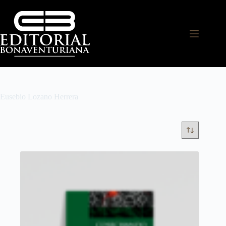
Eusebio Lozano Herrera