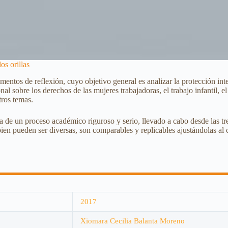
os orillas
entos de reflexión, cuyo objetivo general es analizar la protección int
al sobre los derechos de las mujeres trabajadoras, el trabajo infantil, el
tros temas.
a de un proceso académico riguroso y serio, llevado a cabo desde las tr
 bien pueden ser diversas, son comparables y replicables ajustándolas al
2017
Xiomara Cecilia Balanta Moreno