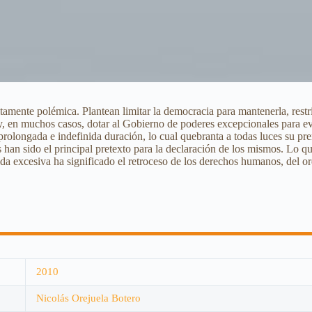
tamente polémica. Plantean limitar la democracia para mantenerla, restri
y, en muchos casos, dotar al Gobierno de poderes excepcionales para evit
 prolongada e indefinida duración, lo cual quebranta a todas luces su 
 han sido el principal pretexto para la declaración de los mismos. Lo qu
 excesiva ha significado el retroceso de los derechos humanos, del ord
2010
Nicolás Orejuela Botero