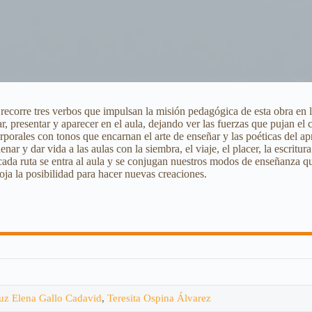
r recorre tres verbos que impulsan la misión pedagógica de esta obra en 
r, presentar y aparecer en el aula, dejando ver las fuerzas que pujan e
porales con tonos que encarnan el arte de enseñar y las poéticas del a
r y dar vida a las aulas con la siembra, el viaje, el placer, la escritura
n cada ruta se entra al aula y se conjugan nuestros modos de enseñanza qu
loja la posibilidad para hacer nuevas creaciones.
uz Elena Gallo Cadavid
,
Teresita Ospina Álvarez