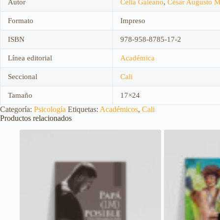
Autor
Celia Galeano
,
César Augusto M
Formato
Impreso
ISBN
978-958-8785-17-2
Línea editorial
Académica
Seccional
Cali
Tamaño
17×24
Categoría:
Psicología
Etiquetas:
Académicos
,
Cali
Productos relacionados