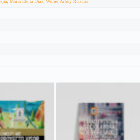
ejía
,
María Elena Díaz
,
Wilner Arbey Riascos