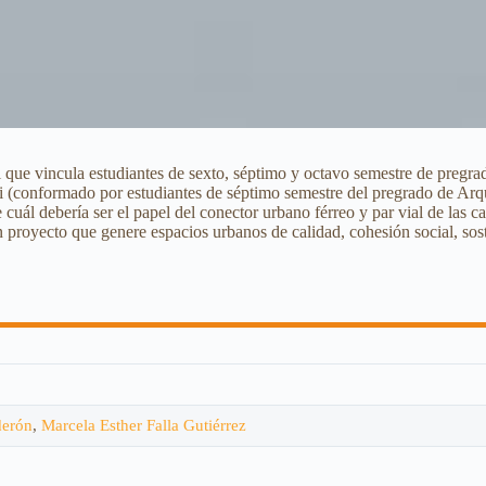
al que vincula estudiantes de sexto, séptimo y octavo semestre de pregra
(conformado por estudiantes de séptimo semestre del pregrado de Arquit
 cuál debería ser el papel del conector urbano férreo y par vial de las ca
un proyecto que genere espacios urbanos de calidad, cohesión social, sos
derón
,
Marcela Esther Falla Gutiérrez