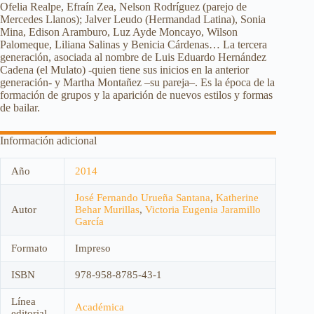
Ofelia Realpe, Efraín Zea, Nelson Rodríguez (parejo de
Mercedes Llanos); Jalver Leudo (Hermandad Latina), Sonia
Mina, Edison Aramburo, Luz Ayde Moncayo, Wilson
Palomeque, Liliana Salinas y Benicia Cárdenas… La tercera
generación, asociada al nombre de Luis Eduardo Hernández
Cadena (el Mulato) -quien tiene sus inicios en la anterior
generación- y Martha Montañez –su pareja–. Es la época de la
formación de grupos y la aparición de nuevos estilos y formas
de bailar.
Información adicional
Año
2014
José Fernando Urueña Santana
,
Katherine
Autor
Behar Murillas
,
Victoria Eugenia Jaramillo
García
Formato
Impreso
ISBN
978-958-8785-43-1
Línea
Académica
editorial