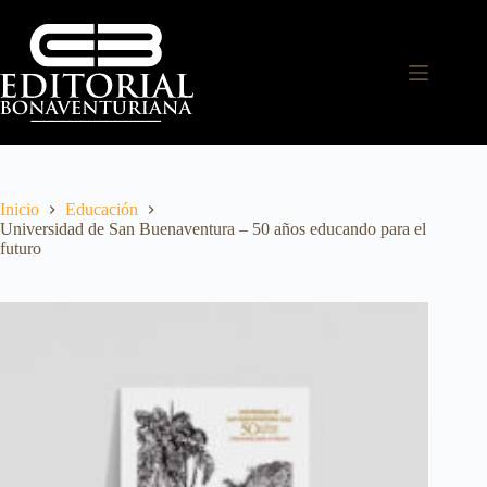
Inicio
Educación
Universidad de San Buenaventura – 50 años educando para el
futuro