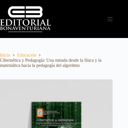
Inicio
Educación
Cibernética y Pedagogía: Una mirada desde la física y la
matemática hacia la pedagogía del algoritmo