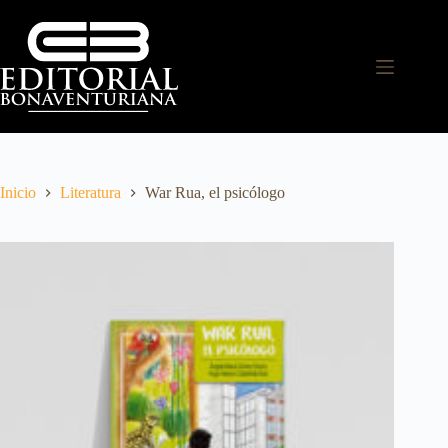
Inicio
Literatura
War Rua, el psicólogo