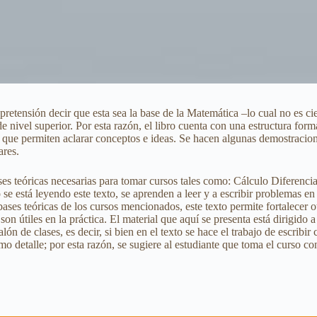
 pretensión decir que esta sea la base de la Matemática –lo cual no es c
e nivel superior. Por esta razón, el libro cuenta con una estructura for
e permiten aclarar conceptos e ideas. Se hacen algunas demostraciones
ares.
bases teóricas necesarias para tomar cursos tales como: Cálculo Diferenci
se está leyendo este texto, se aprenden a leer y a escribir problemas e
ses teóricas de los cursos mencionados, este texto permite fortalecer ot
on útiles en la práctica. El material que aquí se presenta está dirigido 
lón de clases, es decir, si bien en el texto se hace el trabajo de escribi
o detalle; por esta razón, se sugiere al estudiante que toma el curso con