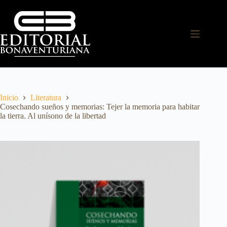
Inicio
Literatura
Cosechando sueños y memorias: Tejer la memoria para habitar
la tierra. Al unísono de la libertad