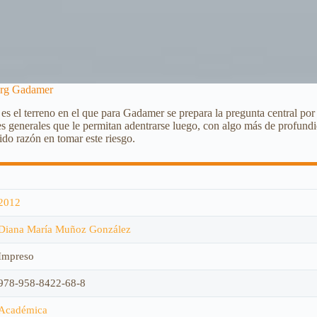
eorg Gadamer
es el terreno en el que para Gadamer se prepara la pregunta central por
es generales que le permitan adentrarse luego, con algo más de profundid
ido razón en tomar este riesgo.
2012
Diana María Muñoz González
Impreso
978-958-8422-68-8
Académica