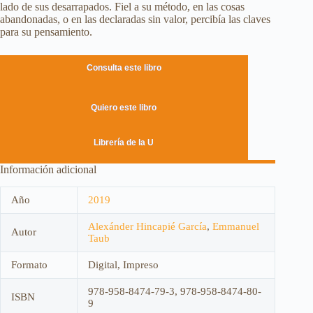
lado de sus desarrapados. Fiel a su método, en las cosas
abandonadas, o en las declaradas sin valor, percibía las claves
para su pensamiento.
Consulta este libro
Quiero este libro
Librería de la U
Información adicional
Año
2019
Alexánder Hincapié García
,
Emmanuel
Autor
Taub
Formato
Digital, Impreso
978-958-8474-79-3, 978-958-8474-80-
ISBN
9