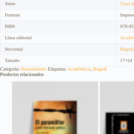
Autor
Clara I
Formato
Impres
ISBN
978-95
Línea editorial
Acadé
Seccional
Bogotá
Tamaño
17×24
Categoría:
Humanidades
Etiquetas:
Académicos
,
Bogotá
Productos relacionados