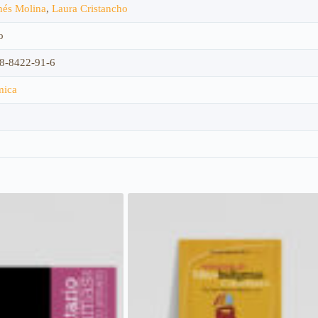
nés Molina
,
Laura Cristancho
o
8-8422-91-6
mica