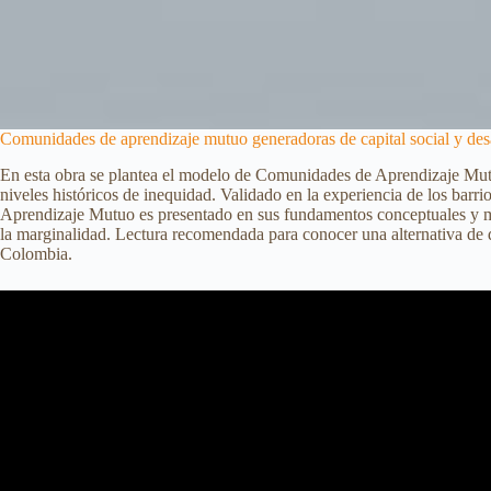
Comunidades de aprendizaje mutuo generadoras de capital social y desa
En esta obra se plantea el modelo de Comunidades de Aprendizaje Mutuo
niveles históricos de inequidad. Validado en la experiencia de los bar
Aprendizaje Mutuo es presentado en sus fundamentos conceptuales y met
la marginalidad. Lectura recomendada para conocer una alternativa de de
Colombia.