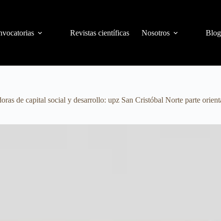
vocatorias
Revistas científicas
Nosotros
Blog
as de capital social y desarrollo: upz San Cristóbal Norte parte orie