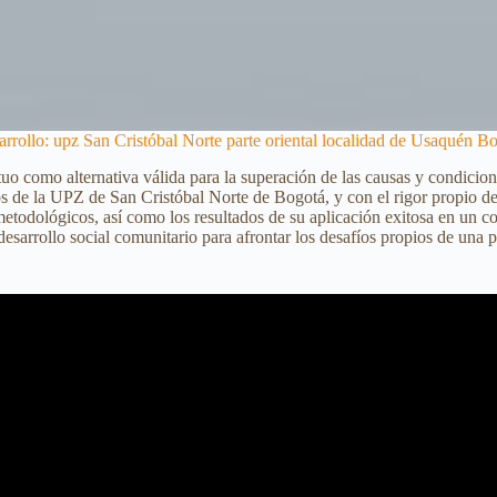
rrollo: upz San Cristóbal Norte parte oriental localidad de Usaquén B
 como alternativa válida para la superación de las causas y condicion
rios de la UPZ de San Cristóbal Norte de Bogotá, y con el rigor propio 
odológicos, así como los resultados de su aplicación exitosa en un co
sarrollo social comunitario para afrontar los desafíos propios de una p