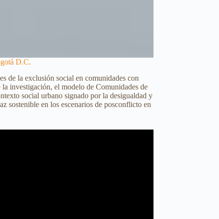
ogotá D.C.
es de la exclusión social en comunidades con
de la investigación, el modelo de Comunidades de
ntexto social urbano signado por la desigualdad y
az sostenible en los escenarios de posconflicto en