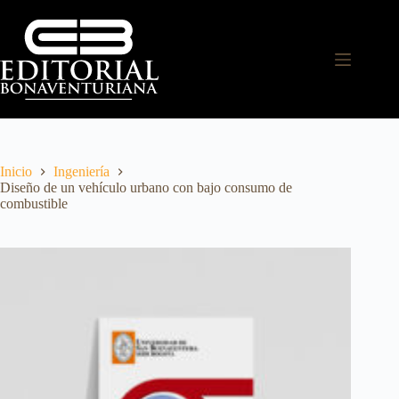
Inicio
Ingeniería
Diseño de un vehículo urbano con bajo consumo de
combustible