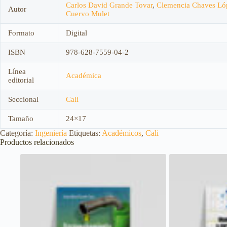
Carlos David Grande Tovar
,
Clemencia Chaves Ló
Autor
Cuervo Mulet
Formato
Digital
ISBN
978-628-7559-04-2
Línea
Académica
editorial
Seccional
Cali
Tamaño
24×17
Categoría:
Ingeniería
Etiquetas:
Académicos
,
Cali
Productos relacionados