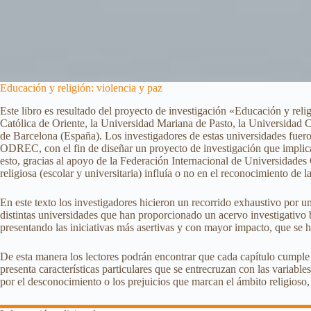
Educación y religión: violencia y paz
Este libro es resultado del proyecto de investigación «Educación y reli
Católica de Oriente, la Universidad Mariana de Pasto, la Universidad 
de Barcelona (España). Los investigadores de estas universidades fuer
ODREC, con el fin de diseñar un proyecto de investigación que implicar
esto, gracias al apoyo de la Federación Internacional de Universidades
religiosa (escolar y universitaria) influía o no en el reconocimiento de 
En este texto los investigadores hicieron un recorrido exhaustivo por un
distintas universidades que han proporcionado un acervo investigativo b
presentando las iniciativas más asertivas y con mayor impacto, que se ha
De esta manera los lectores podrán encontrar que cada capítulo cumple a
presenta características particulares que se entrecruzan con las variabl
por el desconocimiento o los prejuicios que marcan el ámbito religioso, 